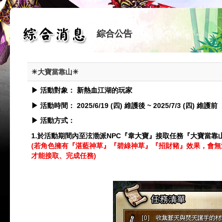
綜合公告
☀大寶當靠山☀
▶
活動對象：
新熱血江湖的玩家
▶
活動時間：
2025/6/19 (
四
)
維護後
~ 2025/7/3 (
四
)
維護前
▶
活動方式：
1.
於活動期間內至泫渤派
NPC
『韋大寶』接取任務『大寶當靠
(
若角色擁有『湛藍神草』『碧綠神草』『招財豬』效果，會無
才能接取、完成任務
)