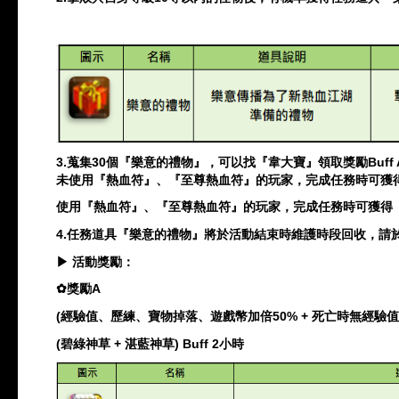
3.
蒐集
30
個『樂意的禮物』，可以找『韋大寶』領取獎勵
Buff 
未使用『熱血符』、『至尊熱血符』的玩家，完成任務時可獲
使用『熱血符』、『至尊熱血符』的玩家，完成任務時可獲得
4.
任務道具『樂意的禮物』將於活動結束時維護時段回收，請
▶
活動獎勵：
✿
獎勵
A
(
經驗值、歷練、寶物掉落、遊戲幣加倍
50% +
死亡時無經驗值
(
碧綠神草
+
湛藍神草
) Buff 2
小時