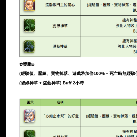
✿
獎勵
B
(
經驗值、歷練、寶物掉落、遊戲幣加倍
100% +
死亡時無經驗
(
碧綠神草
+
湛藍神草
) Buff 2
小時