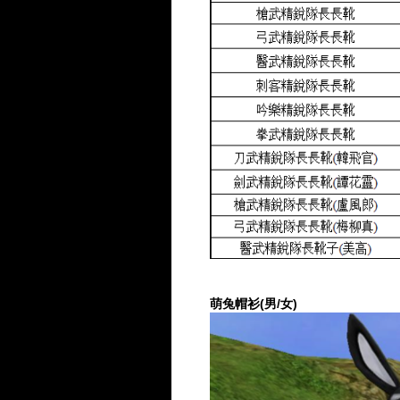
萌兔帽衫(男/女)