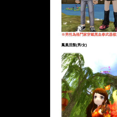
※男性為格鬥家穿戴黑血拳武器樣式(2
鳳凰涅槃(男/女)