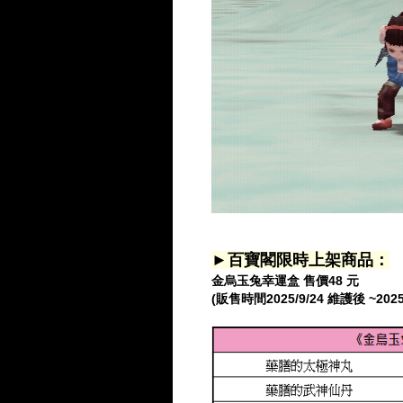
►百寶閣限時上架商品：
金烏玉兔幸運盒 售價48 元
(販售時間2025/9/24 維護後 ~2025