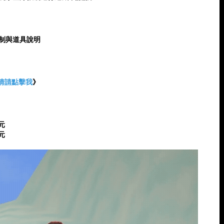
制與道具說明
情請點擊我
》
 元
 元