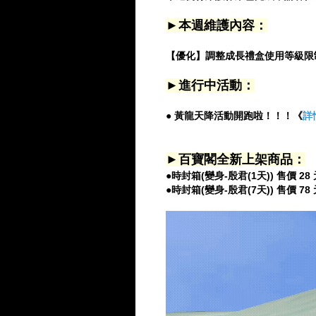
►本週維護內容：
【優化】調整成長禮盒使用等級限
►進行中活動：
● 黃龍天降活動開跑啦！！！《
詳
►百寶閣全新上架商品：
●時封箱(變身-殷君(1天)) 售價 28
●時封箱(變身-殷君(7天)) 售價 78