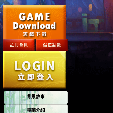
背景故事
職業介紹