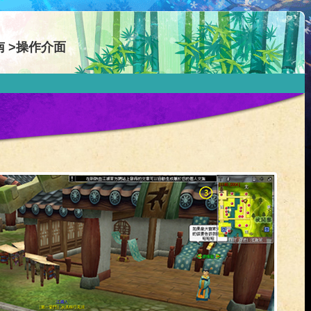
南 >操作介面