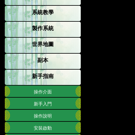
系統教學
製作系統
世界地圖
副本
新手指南
操作介面
新手入門
操作說明
安裝啟動