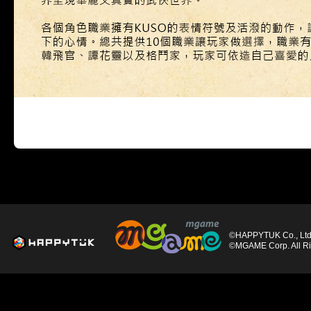
©HAPPYTUK Co., Ltd. 
©MGAME Corp. All Ri